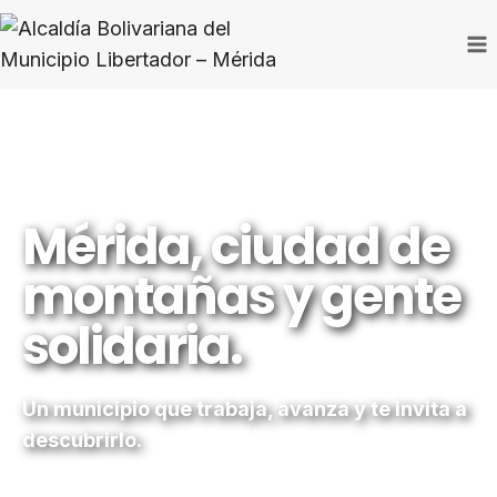
Saltar
al
contenido
Mérida, ciudad de
montañas y gente
solidaria.
Un municipio que trabaja, avanza y te invita a
descubrirlo.