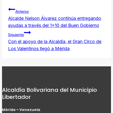
Navegación
Link
Anterior
de
Alcalde Nelson Álvarez continúa entregando
ayudas a través del 1×10 del Buen Gobierno
entradas
Siguiente
Con el apoyo de la Alcaldía, el Gran Circo de
Los Valentinos llegó a Mérida
Alcaldía Bolivariana del Municipio
Libertador
Mérida – Venezuela