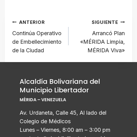
h
a
el
hr
m
o
at
c
e
e
ail
p
Navegación
s
e
gr
a
y
ANTERIOR
SIGUIENTE
A
b
a
d
Li
de
Continúa Operativo
Arrancó Plan
p
o
m
s
n
de Embellecimiento
«MÉRIDA Limpia,
p
o
k
entradas
de la Ciudad
MÉRIDA Viva»
k
Alcaldía Bolivariana del
Municipio Libertador
MÉRIDA – VENEZUELA
Av. Urdaneta, Calle 45, Al lado del
Colegio de Médicos
Lunes – Viernes, 8:00 am – 3:00 pm