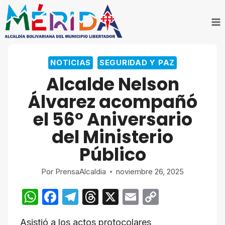
Saltar
al
contenido
NOTICIAS
SEGURIDAD Y PAZ
Alcalde Nelson
Álvarez acompañó
el 56° Aniversario
del Ministerio
Público
Por
PrensaAlcaldia
noviembre 26, 2025
W
F
T
T
X
E
C
h
a
el
hr
m
o
Asistió a los actos protocolares