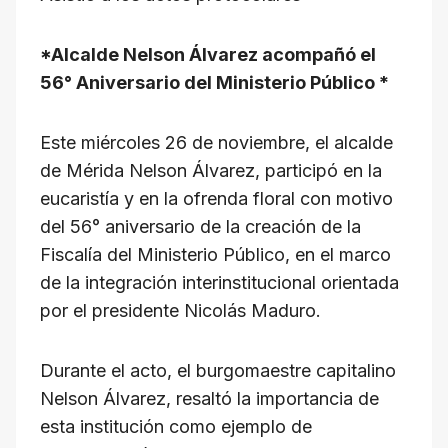
at
c
e
e
ail
p
s
e
gr
a
y
*Alcalde Nelson Álvarez acompañó el
A
b
a
d
Li
56° Aniversario del Ministerio Público *
p
o
m
s
n
p
o
k
Este miércoles 26 de noviembre, el alcalde
k
de Mérida Nelson Álvarez, participó en la
eucaristía y en la ofrenda floral con motivo
del 56° aniversario de la creación de la
Fiscalía del Ministerio Público, en el marco
de la integración interinstitucional orientada
por el presidente Nicolás Maduro.
Durante el acto, el burgomaestre capitalino
Nelson Álvarez, resaltó la importancia de
esta institución como ejemplo de