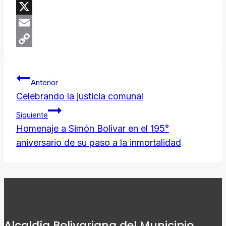
Threads
X
Email
Copy
Navegación
Link
Anterior
de
Celebrando la justicia comunal
Siguiente
entradas
Homenaje a Simón Bolívar en el 195°
aniversario de su paso a la inmortalidad
Alcaldía Bolivariana del Municipio