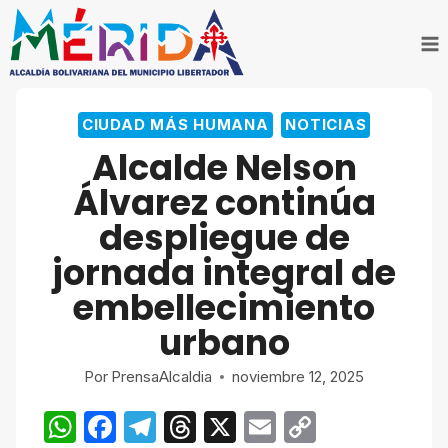
Saltar
al
contenido
CIUDAD MÁS HUMANA
NOTICIAS
Alcalde Nelson
Álvarez continúa
despliegue de
jornada integral de
embellecimiento
urbano
Por
PrensaAlcaldia
noviembre 12, 2025
W
F
T
T
X
E
C