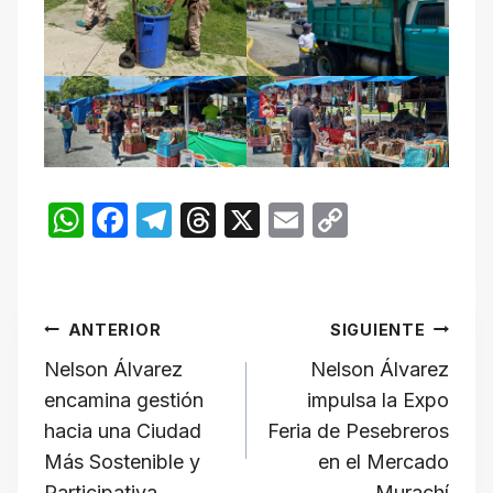
W
F
T
T
X
E
C
h
a
el
hr
m
o
at
c
e
e
ail
p
Navegación
s
e
gr
a
y
ANTERIOR
SIGUIENTE
A
b
a
d
Li
de
Nelson Álvarez
Nelson Álvarez
p
o
m
s
n
encamina gestión
impulsa la Expo
p
o
k
entradas
hacia una Ciudad
Feria de Pesebreros
k
Más Sostenible y
en el Mercado
Participativa
Murachí