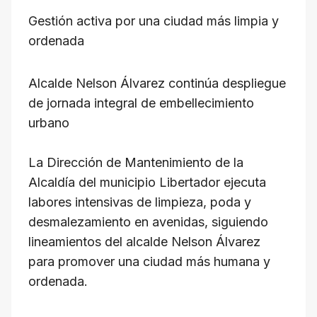
h
a
el
hr
m
o
Gestión activa por una ciudad más limpia y
at
c
e
e
ail
p
ordenada
s
e
gr
a
y
A
b
a
d
Li
Alcalde Nelson Álvarez continúa despliegue
p
o
m
s
n
de jornada integral de embellecimiento
p
o
k
urbano
k
La Dirección de Mantenimiento de la
Alcaldía del municipio Libertador ejecuta
labores intensivas de limpieza, poda y
desmalezamiento en avenidas, siguiendo
lineamientos del alcalde Nelson Álvarez
para promover una ciudad más humana y
ordenada.