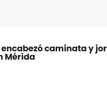
z encabezó caminata y jo
n Mérida