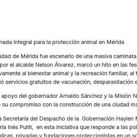
nada integral para la protección animal en Mérida
 ciudad de Mérida fue escenario de una masiva caminata
o por el alcalde Nelson Álvarez, marcó un hito en las fe
ente al bienestar animal y la recreación familiar, ​al f
ió servicios gratuitos de vacunación, desparasitación e
l apoyo del gobernador Arnaldo Sánchez y la Misión N
do su compromiso con la construcción de una ciudad m
a Secretaria del Despacho de la Gobernación Haylen M
a Inés Puliti, en esta iniciativa que responde a las po
licas, privadas y fundaciones proteccionistas en un so