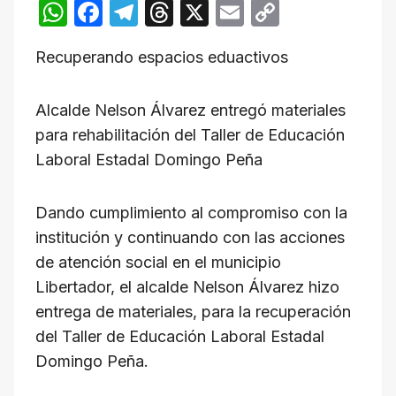
W
F
T
T
X
E
C
h
a
el
hr
m
o
Recuperando espacios eduactivos
at
c
e
e
ail
p
s
e
gr
a
y
Alcalde Nelson Álvarez entregó materiales
A
b
a
d
Li
para rehabilitación del Taller de Educación
p
o
m
s
n
Laboral Estadal Domingo Peña
p
o
k
k
Dando cumplimiento al compromiso con la
institución y continuando con las acciones
de atención social en el municipio
Libertador, el alcalde Nelson Álvarez hizo
entrega de materiales, para la recuperación
del Taller de Educación Laboral Estadal
Domingo Peña.