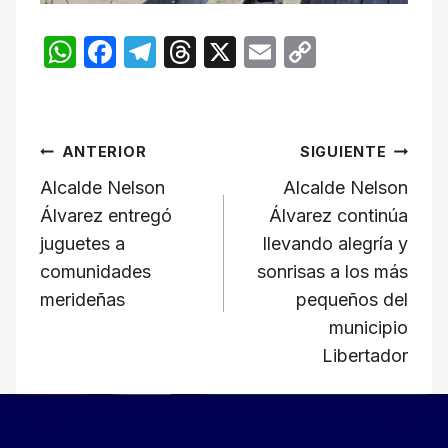
W
F
T
T
X
E
C
h
a
el
hr
m
o
at
c
e
e
ail
p
Navegación
s
e
gr
a
y
ANTERIOR
SIGUIENTE
A
b
a
d
Li
de
Alcalde Nelson
Alcalde Nelson
p
o
m
s
n
Álvarez entregó
Álvarez continúa
p
o
k
entradas
juguetes a
llevando alegría y
k
comunidades
sonrisas a los más
merideñas
pequeños del
municipio
Libertador