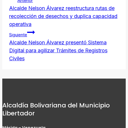
Navegación
Anterior
de
Alcalde Nelson Álvarez reestructura rutas de
recolección de desechos y duplica capacidad
entradas
operativa
Siguiente
Alcalde Nelson Álvarez presentó Sistema
Digital para agilizar Trámites de Registros
Civiles
Alcaldía Bolivariana del Municipio
Libertador
Mérida – Venezuela