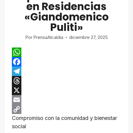
en Residencias
«Giandomenico
Puliti»
Por
PrensaAlcaldia
diciembre 27, 2025
W
h
F
a
a
T
t
c
e
T
s
e
l
h
X
A
b
e
r
E
Compromiso con la comunidad y bienestar
p
o
g
e
m
C
social
p
o
r
a
a
o