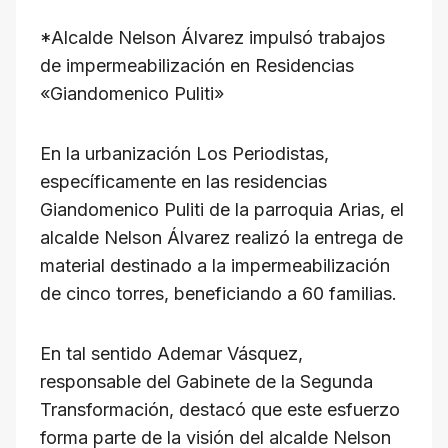
k
a
d
i
p
*Alcalde Nelson Álvarez impulsó trabajos
m
s
l
y
de impermeabilización en Residencias
L
«Giandomenico Puliti»
i
n
En la urbanización Los Periodistas,
k
específicamente en las residencias
Giandomenico Puliti de la parroquia Arias, el
alcalde Nelson Álvarez realizó la entrega de
material destinado a la impermeabilización
de cinco torres, beneficiando a 60 familias.
En tal sentido Ademar Vásquez,
responsable del Gabinete de la Segunda
Transformación, destacó que este esfuerzo
forma parte de la visión del alcalde Nelson