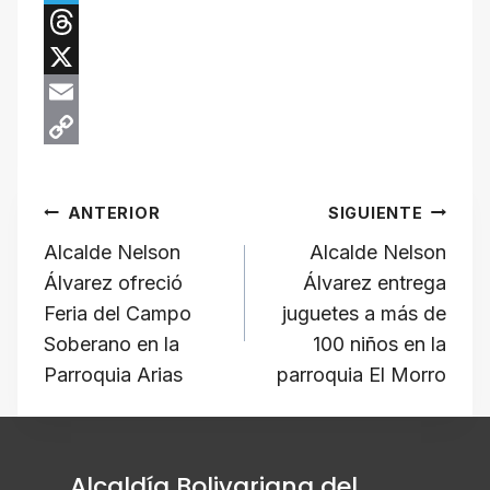
a
a
T
t
c
e
T
s
e
l
h
X
A
b
e
r
E
p
o
g
e
m
C
Navegación
p
o
r
a
a
o
ANTERIOR
SIGUIENTE
k
a
d
i
p
de
Alcalde Nelson
Alcalde Nelson
m
s
l
y
Álvarez ofreció
Álvarez entrega
L
entradas
Feria del Campo
juguetes a más de
i
Soberano en la
100 niños en la
n
Parroquia Arias
parroquia El Morro
k
Alcaldía Bolivariana del