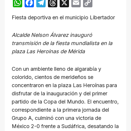
W
F
T
T
X
E
C
h
a
el
hr
m
o
Fiesta deportiva en el municipio Libertador
at
c
e
e
ail
p
s
e
gr
a
y
Alcalde Nelson Álvarez inauguró
A
b
a
d
Li
transmisión de la fiesta mundialista en la
p
o
m
s
n
plaza Las Heroínas de Mérida
p
o
k
k
Con un ambiente lleno de algarabía y
colorido, cientos de merideños se
concentraron en la plaza Las Heroínas para
disfrutar de la inauguración y del primer
partido de la Copa del Mundo. El encuentro,
correspondiente a la primera jornada del
Grupo A, culminó con una victoria de
México 2-0 frente a Sudáfrica, desatando la