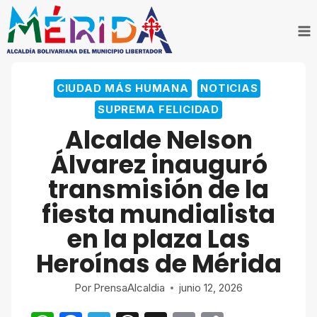
Saltar
al
contenido
CIUDAD MÁS HUMANA
NOTICIAS
SUPREMA FELICIDAD
Alcalde Nelson
Álvarez inauguró
transmisión de la
fiesta mundialista
en la plaza Las
Heroínas de Mérida
Por
PrensaAlcaldia
junio 12, 2026