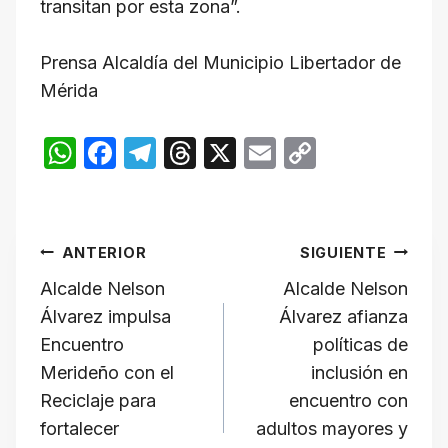
transitan por esta zona”.
Prensa Alcaldía del Municipio Libertador de
Mérida
W
F
T
T
X
E
C
h
a
el
hr
m
o
at
c
e
e
ail
p
Navegación
s
e
gr
a
y
ANTERIOR
SIGUIENTE
A
b
a
d
Li
de
Alcalde Nelson
Alcalde Nelson
p
o
m
s
n
Álvarez impulsa
Álvarez afianza
p
o
k
entradas
Encuentro
políticas de
k
Merideño con el
inclusión en
Reciclaje para
encuentro con
fortalecer
adultos mayores y