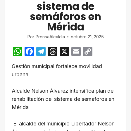
sistema de
semáforos en
Mérida
Por
PrensaAlcaldia
octubre 21, 2025
W
F
T
T
X
E
C
h
a
el
hr
m
o
Gestión municipal fortalece movilidad
at
c
e
e
ail
p
urbana
s
e
gr
a
y
A
b
a
d
Li
Alcalde Nelson Álvarez intensifica plan de
p
o
m
s
n
rehabilitación del sistema de semáforos en
p
o
k
Mérida
k
El alcalde del municipio Libertador Nelson