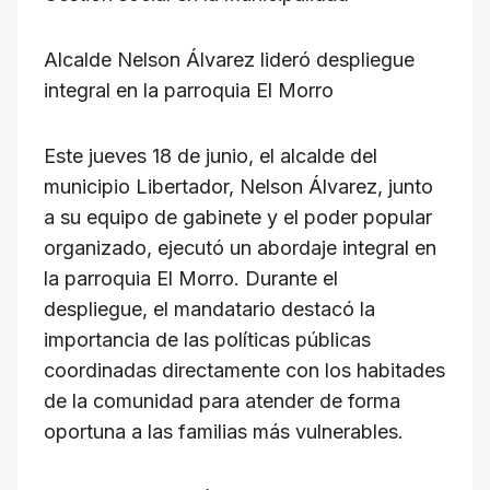
at
c
e
e
ail
p
s
e
gr
a
y
Alcalde Nelson Álvarez lideró despliegue
A
b
a
d
Li
integral en la parroquia El Morro
p
o
m
s
n
p
o
k
Este jueves 18 de junio, el alcalde del
k
municipio Libertador, Nelson Álvarez, junto
a su equipo de gabinete y el poder popular
organizado, ejecutó un abordaje integral en
la parroquia El Morro. Durante el
despliegue, el mandatario destacó la
importancia de las políticas públicas
coordinadas directamente con los habitades
de la comunidad para atender de forma
oportuna a las familias más vulnerables.