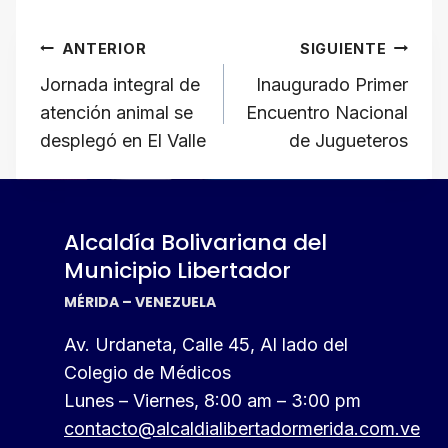
at
c
e
e
ail
p
Navegación
s
e
gr
a
y
ANTERIOR
SIGUIENTE
A
b
a
d
Li
de
Jornada integral de
Inaugurado Primer
p
o
m
s
n
atención animal se
Encuentro Nacional
p
o
k
entradas
desplegó en El Valle
de Jugueteros
k
Alcaldía Bolivariana del
Municipio Libertador
MÉRIDA – VENEZUELA
Av. Urdaneta, Calle 45, Al lado del
Colegio de Médicos
Lunes – Viernes, 8:00 am – 3:00 pm
contacto@alcaldialibertadormerida.com.ve