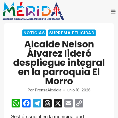
Saltar
al
contenido
NOTICIAS
SUPREMA FELICIDAD
Alcalde Nelson
Álvarez lideró
despliegue integral
en la parroquia El
Morro
Por
PrensaAlcaldia
junio 18, 2026
W
F
T
T
X
E
C
h
a
el
hr
m
o
Gestión social en la municipalidad