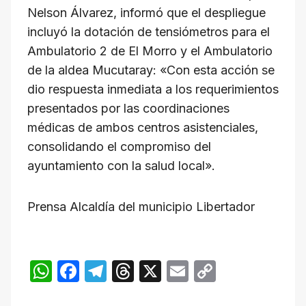
Nelson Álvarez, informó que el despliegue
incluyó la dotación de tensiómetros para el
Ambulatorio 2 de El Morro y el Ambulatorio
de la aldea Mucutaray: «Con esta acción se
dio respuesta inmediata a los requerimientos
presentados por las coordinaciones
médicas de ambos centros asistenciales,
consolidando el compromiso del
ayuntamiento con la salud local».
Prensa Alcaldía del municipio Libertador
W
F
T
T
X
E
C
h
a
el
hr
m
o