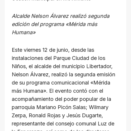
at
c
e
e
ail
p
s
e
gr
a
y
Alcalde Nelson Álvarez realizó segunda
A
b
a
d
Li
edición del programa «Mérida más
p
o
m
s
n
Humana»
p
o
k
k
Este viernes 12 de junio, desde las
instalaciones del Parque Ciudad de los
Niños, el alcalde del municipio Libertador,
Nelson Álvarez, realizó la segunda emisión
de su programa comunicacional «Mérida
más Humana». El evento contó con el
acompañamiento del poder popular de la
parroquia Mariano Picón Salas; Wilmary
Zerpa, Ronald Rojas y Jesús Dugarte,
representante del consejo comunal Luz de