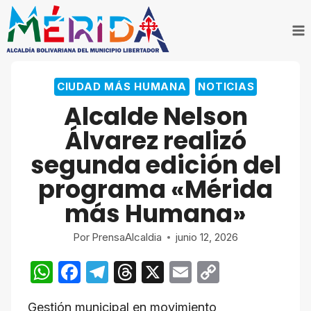
Saltar
al
contenido
CIUDAD MÁS HUMANA
NOTICIAS
Alcalde Nelson
Álvarez realizó
segunda edición del
programa «Mérida
más Humana»
Por
PrensaAlcaldia
junio 12, 2026
W
F
T
T
X
E
C
h
a
el
hr
m
o
Gestión municipal en movimiento