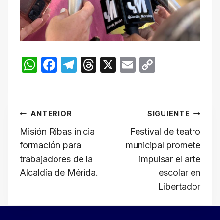
W
F
T
T
X
E
C
h
a
el
hr
m
o
at
c
e
e
ail
p
Navegación
s
e
gr
a
y
ANTERIOR
SIGUIENTE
A
b
a
d
Li
de
Misión Ribas inicia
Festival de teatro
p
o
m
s
n
formación para
municipal promete
p
o
k
entradas
trabajadores de la
impulsar el arte
k
Alcaldía de Mérida.
escolar en
Libertador