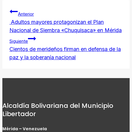
Navegación
Link
Anterior
de
Adultos mayores protagonizan el Plan
Nacional de Siembra «Chuquisaca» en Mérida
entradas
Siguiente
Cientos de merideños firman en defensa de la
paz y la soberanía nacional
Alcaldía Bolivariana del Municipio
Libertador
Mérida – Venezuela