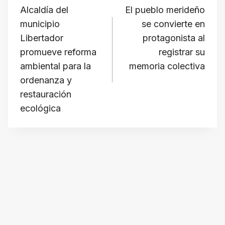
k
a
d
i
p
de
Alcaldía del
El pueblo merideño
m
s
l
y
municipio
se convierte en
L
entradas
Libertador
protagonista al
i
promueve reforma
registrar su
n
ambiental para la
memoria colectiva
ordenanza y
k
restauración
ecológica