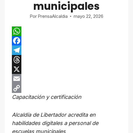
municipales
Por
PrensaAlcaldia
mayo 22, 2026
W
h
F
a
a
T
t
c
e
T
s
e
l
h
X
A
b
e
r
E
Capacitación y certificación
p
o
g
e
m
C
p
o
r
a
a
o
Alcaldía de Libertador acredita en
k
a
d
i
p
habilidades digitales a personal de
m
s
l
y
escuelas municipales