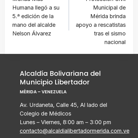
de
m
s
l
y
Humana llegó a su
Municipal de
L
entradas
5.ª edición de la
Mérida brinda
i
mano del alcalde
apoyo a rescatistas
n
Nelson Álvarez
tras el sismo
nacional
k
Alcaldía Bolivariana del
Municipio Libertador
MÉRIDA – VENEZUELA
Av. Urdaneta, Calle 45, Al lado del
Colegio de Médicos
Lunes – Viernes, 8:00 am – 3:00 pm
contacto@alcaldialibertadormerida.com.ve