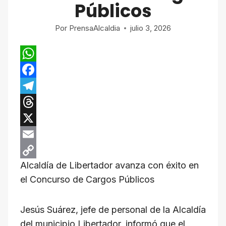
Públicos
Por
PrensaAlcaldia
julio 3, 2026
W
h
F
a
a
T
t
c
e
T
s
e
l
h
X
A
b
e
r
E
Alcaldía de Libertador avanza con éxito en
p
o
g
e
m
C
el Concurso de Cargos Públicos
p
o
r
a
a
o
k
a
d
i
p
Jesús Suárez, jefe de personal de la Alcaldía
m
s
l
y
del municipio Libertador, informó que el