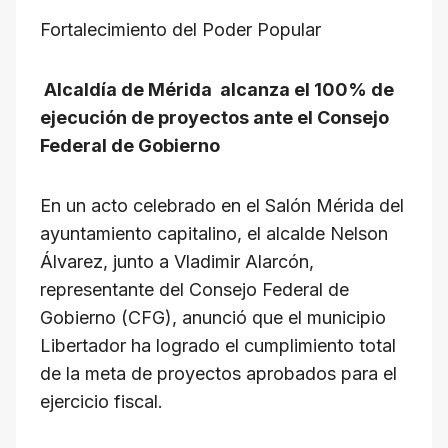
h
a
el
hr
m
o
Fortalecimiento del Poder Popular
at
c
e
e
ail
p
s
e
gr
a
y
Alcaldía de Mérida alcanza el 100% de
A
b
a
d
Li
ejecución de proyectos ante el Consejo
p
o
m
s
n
Federal de Gobierno
p
o
k
k
En un acto celebrado en el Salón Mérida del
ayuntamiento capitalino, el alcalde Nelson
Álvarez, junto a Vladimir Alarcón,
representante del Consejo Federal de
Gobierno (CFG), anunció que el municipio
Libertador ha logrado el cumplimiento total
de la meta de proyectos aprobados para el
ejercicio fiscal.