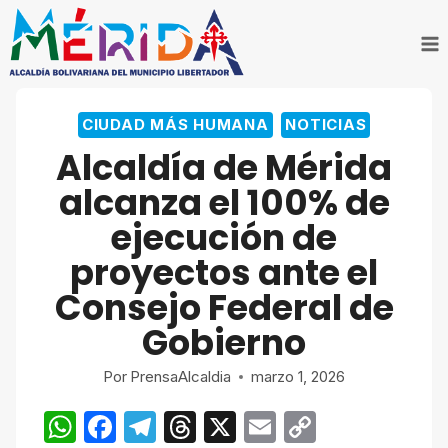
Saltar
al
contenido
CIUDAD MÁS HUMANA
NOTICIAS
Alcaldía de Mérida
alcanza el 100% de
ejecución de
proyectos ante el
Consejo Federal de
Gobierno
Por
PrensaAlcaldia
marzo 1, 2026
W
F
T
T
X
E
C