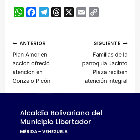
W
F
T
T
X
E
C
h
a
el
hr
m
o
at
c
e
e
ail
p
Navegación
s
e
gr
a
y
ANTERIOR
SIGUIENTE
A
b
a
d
Li
de
Plan Amor en
Familias de la
p
o
m
s
n
acción ofreció
parroquia Jacinto
p
o
k
entradas
atención en
Plaza reciben
k
Gonzalo Picón
atención integral
Alcaldía Bolivariana del
Municipio Libertador
MÉRIDA – VENEZUELA