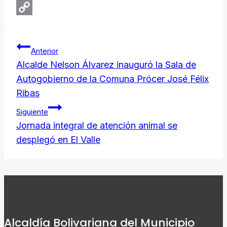
Email
Copy
Navegación
Link
Anterior
de
Alcalde Nelson Álvarez inauguró la Sala de
Autogobierno de la Comuna Prócer José Félix
entradas
Ribas
Siguiente
Jornada integral de atención animal se
desplegó en El Valle
Alcaldía Bolivariana del Municipio