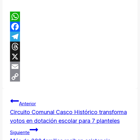
WhatsApp
Facebook
Telegram
Threads
X
Email
Copy
Navegación
Link
Anterior
de
Circuito Comunal Casco Histórico transforma
votos en dotación escolar para 7 planteles
entradas
Siguiente