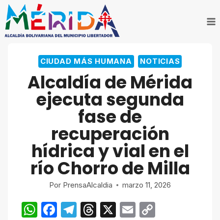
Saltar
al
contenido
CIUDAD MÁS HUMANA
NOTICIAS
Alcaldía de Mérida
ejecuta segunda
fase de
recuperación
hídrica y vial en el
río Chorro de Milla
Por
PrensaAlcaldia
marzo 11, 2026
W
F
T
T
X
E
C