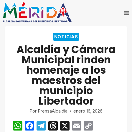
Saltar
al
contenido
NOTICIAS
Alcaldía y Cámara
Municipal rinden
homenaje a los
maestros del
municipio
Libertador
Por
PrensaAlcaldia
enero 16, 2026
W
F
T
T
X
E
C