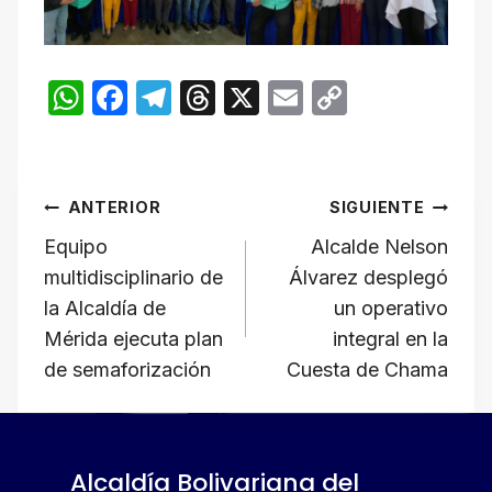
W
F
T
T
X
E
C
h
a
el
hr
m
o
at
c
e
e
ail
p
Navegación
s
e
gr
a
y
ANTERIOR
SIGUIENTE
A
b
a
d
Li
de
Equipo
Alcalde Nelson
p
o
m
s
n
multidisciplinario de
Álvarez desplegó
p
o
k
entradas
la Alcaldía de
un operativo
k
Mérida ejecuta plan
integral en la
de semaforización
Cuesta de Chama
Alcaldía Bolivariana del