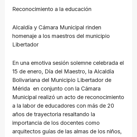
h
a
el
hr
m
o
Reconocimiento a la educación
at
c
e
e
ail
p
s
e
gr
a
y
Alcaldía y Cámara Municipal rinden
A
b
a
d
Li
homenaje a los maestros del municipio
p
o
m
s
n
Libertador
p
o
k
k
En una emotiva sesión solemne celebrada el
15 de enero, Día del Maestro, la Alcaldía
Bolivariana del Municipio Libertador de
Mérida en conjunto con la Cámara
Municipal realizó un acto de reconocimiento
a la labor de educadores con más de 20
años de trayectoria resaltando la
importancia de los docentes como
arquitectos guías de las almas de los niños,