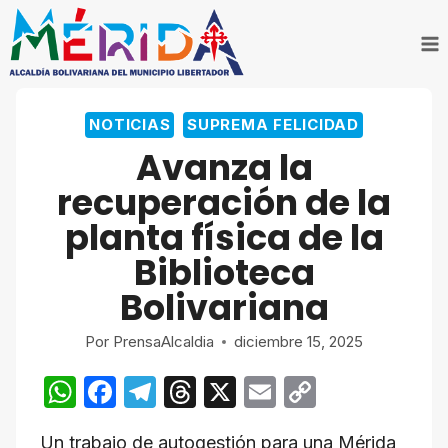
Saltar
al
contenido
NOTICIAS
SUPREMA FELICIDAD
Avanza la
recuperación de la
planta física de la
Biblioteca
Bolivariana
Por
PrensaAlcaldia
diciembre 15, 2025
W
F
T
T
X
E
C
h
a
el
hr
m
o
Un trabajo de autogestión para una Mérida