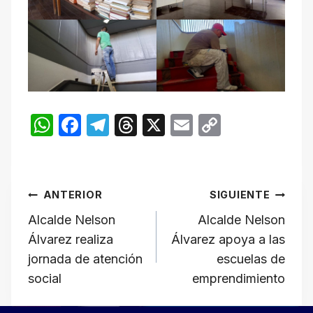
W
F
T
T
X
E
C
h
a
el
hr
m
o
at
c
e
e
ail
p
Navegación
s
e
gr
a
y
ANTERIOR
SIGUIENTE
A
b
a
d
Li
de
Alcalde Nelson
Alcalde Nelson
p
o
m
s
n
Álvarez realiza
Álvarez apoya a las
p
o
k
entradas
jornada de atención
escuelas de
k
social
emprendimiento