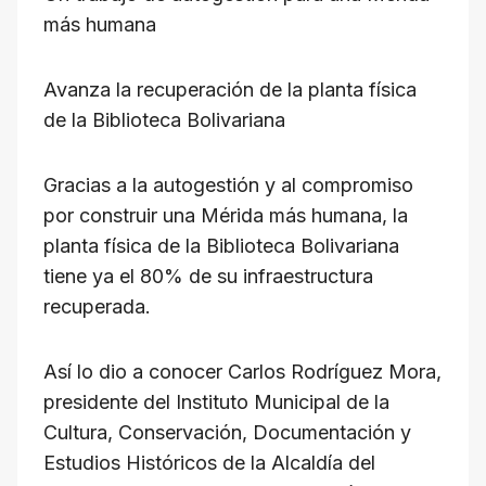
at
c
e
e
ail
p
más humana
s
e
gr
a
y
A
b
a
d
Li
Avanza la recuperación de la planta física
p
o
m
s
n
de la Biblioteca Bolivariana
p
o
k
k
Gracias a la autogestión y al compromiso
por construir una Mérida más humana, la
planta física de la Biblioteca Bolivariana
tiene ya el 80% de su infraestructura
recuperada.
Así lo dio a conocer Carlos Rodríguez Mora,
presidente del Instituto Municipal de la
Cultura, Conservación, Documentación y
Estudios Históricos de la Alcaldía del