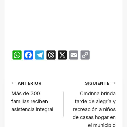
W
F
T
T
X
E
C
h
a
el
hr
m
o
at
c
e
e
ail
p
Navegación
s
e
gr
a
y
ANTERIOR
SIGUIENTE
A
b
a
d
Li
de
Más de 300
Cmdnna brinda
p
o
m
s
n
familias reciben
tarde de alegría y
p
o
k
entradas
asistencia integral
recreación a niños
k
de casas hogar en
el municipio