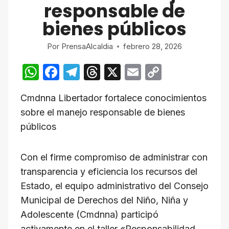
responsable de
bienes públicos
Por
PrensaAlcaldia
febrero 28, 2026
W
F
T
T
X
E
C
h
a
el
hr
m
o
Cmdnna Libertador fortalece conocimientos
at
c
e
e
ail
p
sobre el manejo responsable de bienes
s
e
gr
a
y
públicos
A
b
a
d
Li
p
o
m
s
n
Con el firme compromiso de administrar con
p
o
k
transparencia y eficiencia los recursos del
k
Estado, el equipo administrativo del Consejo
Municipal de Derechos del Niño, Niña y
Adolescente (Cmdnna) participó
activamente en el taller «Responsabilidad