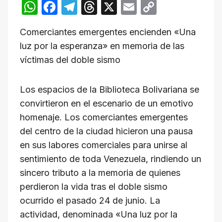
W
F
T
T
X
E
C
h
a
el
hr
m
o
Comerciantes emergentes encienden «Una
at
c
e
e
ail
p
luz por la esperanza» en memoria de las
s
e
gr
a
y
víctimas del doble sismo
A
b
a
d
Li
p
o
m
s
n
​Los espacios de la Biblioteca Bolivariana se
p
o
k
convirtieron en el escenario de un emotivo
k
homenaje. Los comerciantes emergentes
del centro de la ciudad hicieron una pausa
en sus labores comerciales para unirse al
sentimiento de toda Venezuela, rindiendo un
sincero tributo a la memoria de quienes
perdieron la vida tras el doble sismo
ocurrido el pasado 24 de junio. La
actividad, denominada «Una luz por la