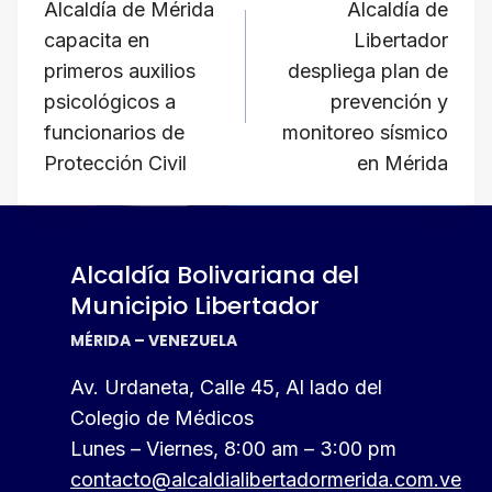
A
b
a
d
Li
de
Alcaldía de Mérida
​Alcaldía de
p
o
m
s
n
capacita en
Libertador
p
o
k
entradas
primeros auxilios
despliega plan de
k
psicológicos a
prevención y
funcionarios de
monitoreo sísmico
Protección Civil
en Mérida
Alcaldía Bolivariana del
Municipio Libertador
MÉRIDA – VENEZUELA
Av. Urdaneta, Calle 45, Al lado del
Colegio de Médicos
Lunes – Viernes, 8:00 am – 3:00 pm
contacto@alcaldialibertadormerida.com.ve