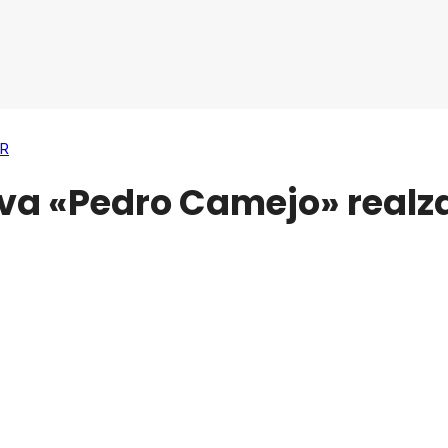
R
a «Pedro Camejo» realza