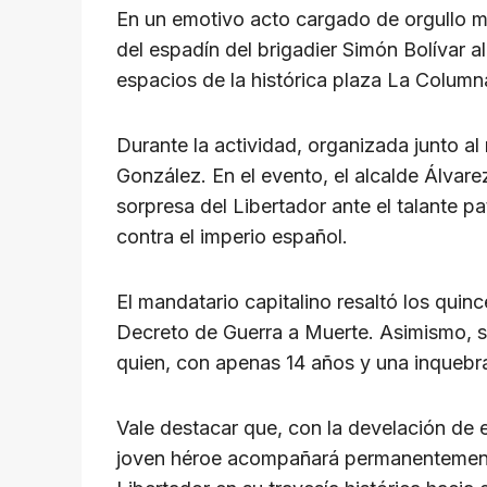
p
o
m
s
n
En un emotivo acto cargado de orgullo mer
p
o
k
del espadín del brigadier Simón Bolívar a
k
espacios de la histórica plaza La Column
Durante la actividad, organizada junto a
González. En el evento, el alcalde Álvar
sorpresa del Libertador ante el talante p
contra el imperio español.
El mandatario capitalino resaltó los quinc
Decreto de Guerra a Muerte. Asimismo, se
quien, con apenas 14 años y una inquebran
Vale destacar que, con la develación de
joven héroe acompañará permanentemente