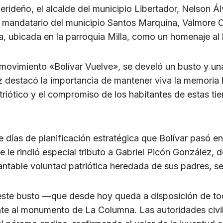
ideño, el alcalde del municipio Libertador, Nelson Álv
l mandatario del municipio Santos Marquina, Valmore Ot
a, ubicada en la parroquia Milla, como un homenaje al 
l movimiento «Bolívar Vuelve», se develó un busto y un
ez destacó la importancia de mantener viva la memoria 
atriótico y el compromiso de los habitantes de estas t
e días de planificación estratégica que Bolívar pasó en
 le rindió especial tributo a Gabriel Picón González,
table voluntad patriótica heredada de sus padres, se u
 este busto —que desde hoy queda a disposición de tod
 al monumento de La Columna. Las autoridades civil