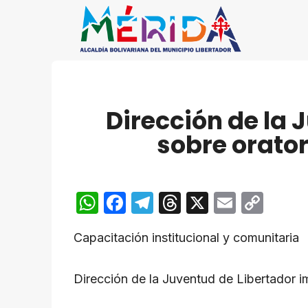
Saltar
al
contenido
Dirección de la
sobre orator
W
F
T
T
X
E
C
h
a
el
hr
m
o
Capacitación institucional y comunitaria
at
c
e
e
ail
p
s
e
gr
a
y
Dirección de la Juventud de Libertador im
A
b
a
d
Li