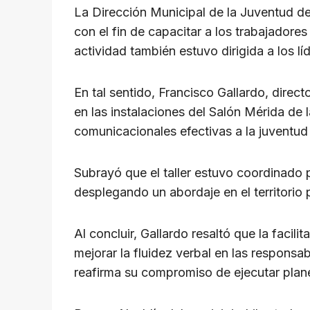
p
o
m
s
n
La Dirección Municipal de la Juventud del 
p
o
k
con el fin de capacitar a los trabajadores
k
actividad también estuvo dirigida a los líd
En tal sentido, Francisco Gallardo, direct
en las instalaciones del Salón Mérida de l
comunicacionales efectivas a la juventud
Subrayó que el taller estuvo coordinado 
desplegando un abordaje en el territorio 
Al concluir, Gallardo resaltó que la facili
mejorar la fluidez verbal en las responsa
reafirma su compromiso de ejecutar plane