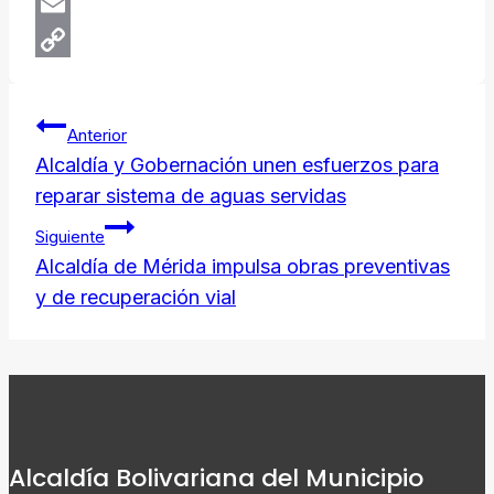
X
Email
Copy
Navegación
Link
Anterior
de
Alcaldía y Gobernación unen esfuerzos para
reparar sistema de aguas servidas
entradas
Siguiente
Alcaldía de Mérida impulsa obras preventivas
y de recuperación vial
Alcaldía Bolivariana del Municipio