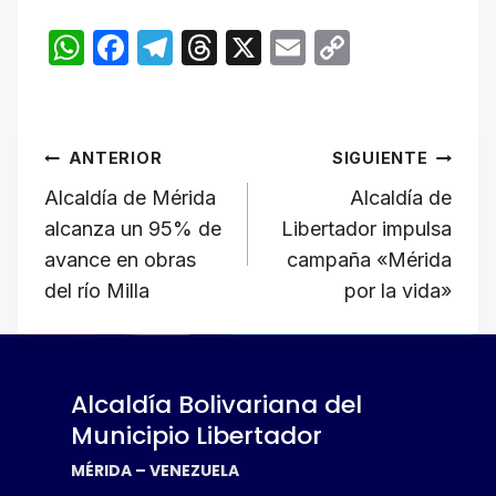
W
F
T
T
X
E
C
h
a
el
hr
m
o
at
c
e
e
ail
p
Navegación
s
e
gr
a
y
ANTERIOR
SIGUIENTE
A
b
a
d
Li
de
Alcaldía de Mérida
Alcaldía de
p
o
m
s
n
alcanza un 95% de
Libertador impulsa
p
o
k
entradas
avance en obras
campaña «Mérida
k
del río Milla
por la vida»
Alcaldía Bolivariana del
Municipio Libertador
MÉRIDA – VENEZUELA