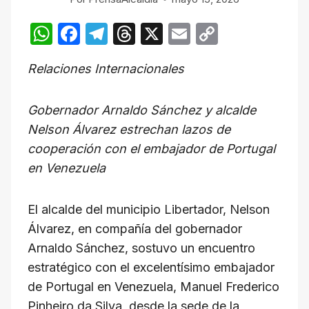
W
F
T
T
X
E
C
h
a
el
hr
m
o
Relaciones Internacionales
at
c
e
e
ail
p
s
e
gr
a
y
Gobernador Arnaldo Sánchez y alcalde
A
b
a
d
Li
Nelson Álvarez estrechan lazos de
p
o
m
s
n
cooperación con el embajador de Portugal
p
o
k
en Venezuela
k
El alcalde del municipio Libertador, Nelson
Álvarez, en compañía del gobernador
Arnaldo Sánchez, sostuvo un encuentro
estratégico con el excelentísimo embajador
de Portugal en Venezuela, Manuel Frederico
Pinheiro da Silva, desde la sede de la