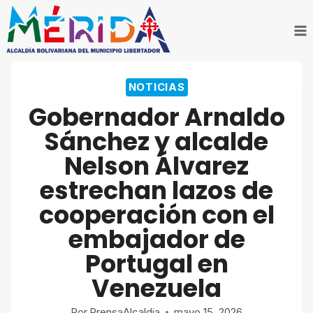
Saltar
al
contenido
NOTICIAS
Gobernador Arnaldo
Sánchez y alcalde
Nelson Álvarez
estrechan lazos de
cooperación con el
embajador de
Portugal en
Venezuela
Por
PrensaAlcaldia
mayo 15, 2026