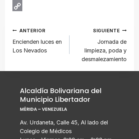
A
b
e
r
E
p
o
g
e
m
C
Navegación
p
o
r
a
a
o
ANTERIOR
SIGUIENTE
k
a
d
i
p
de
Encienden luces en
Jornada de
m
s
l
y
Los Nevados
limpieza, poda y
L
entradas
desmalezamiento
i
n
k
Alcaldía Bolivariana del
Municipio Libertador
MÉRIDA – VENEZUELA
Av. Urdaneta, Calle 45, Al lado del
Colegio de Médicos