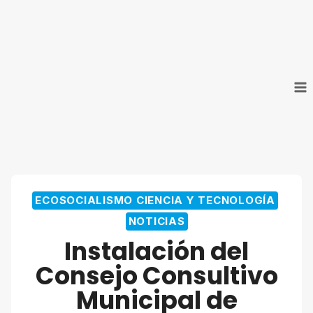
Saltar
al
contenido
ECOSOCIALISMO CIENCIA Y TECNOLOGÍA
NOTICIAS
Instalación del
Consejo Consultivo
Municipal de