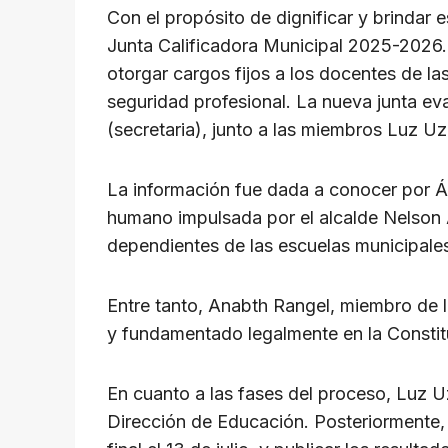
p
o
m
s
n
Con el propósito de dignificar y brindar 
p
o
k
Junta Calificadora Municipal 2025-2026. E
k
otorgar cargos fijos a los docentes de las
seguridad profesional. La nueva junta ev
(secretaria), junto a las miembros Luz U
La información fue dada a conocer por Á
humano impulsada por el alcalde Nelson Ál
dependientes de las escuelas municipale
Entre tanto, Anabth Rangel, miembro de l
y fundamentado legalmente en la Constitu
En cuanto a las fases del proceso, Luz Uz
Dirección de Educación. Posteriormente, la