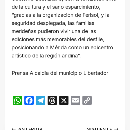
de la cultura y el sano esparcimiento,
“gracias a la organización de Ferisol, y la
seguridad desplegada, las familias
merideñas pudieron vivir una de las
ediciones más memorables del desfile,
posicionando a Mérida como un epicentro
artístico de la región andina”.
Prensa Alcaldía del municipio Libertador
W
F
T
T
X
E
C
h
a
el
hr
m
o
at
c
e
e
ail
p
s
e
gr
a
y
ANTERIOR
SIGUIENTE