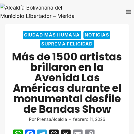
Saltar
al
contenido
CIUDAD MÁS HUMANA
NOTICIAS
SUPREMA FELICIDAD
Más de 1500 artistas
brillaron en la
Avenida Las
Américas durante el
monumental desfile
de Bandas Show
Por
PrensaAlcaldia
febrero 11, 2026