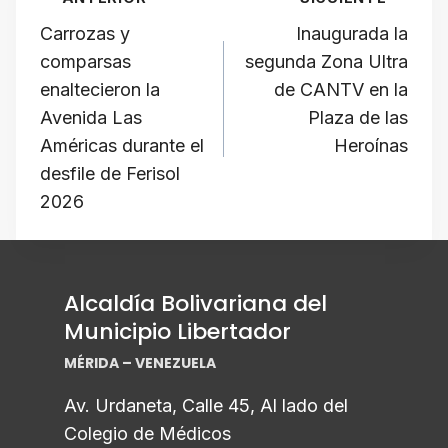
Navegación
A
b
a
d
Li
de
Carrozas y
Inaugurada la
p
o
m
s
n
comparsas
segunda Zona Ultra
p
o
k
entradas
enaltecieron la
de CANTV en la
k
Avenida Las
Plaza de las
Américas durante el
Heroínas
desfile de Ferisol
2026
Alcaldía Bolivariana del
Municipio Libertador
MÉRIDA – VENEZUELA
Av. Urdaneta, Calle 45, Al lado del
Colegio de Médicos