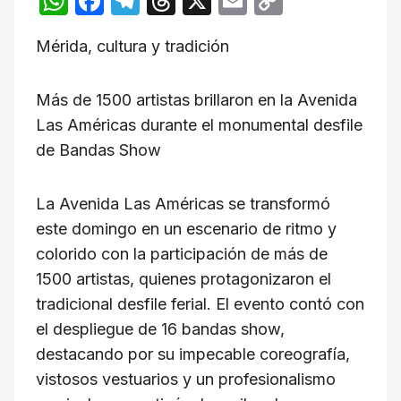
W
F
T
T
X
E
C
h
a
el
hr
m
o
Mérida, cultura y tradición
at
c
e
e
ail
p
s
e
gr
a
y
Más de 1500 artistas brillaron en la Avenida
A
b
a
d
Li
Las Américas durante el monumental desfile
p
o
m
s
n
de Bandas Show
p
o
k
k
La Avenida Las Américas se transformó
este domingo en un escenario de ritmo y
colorido con la participación de más de
1500 artistas, quienes protagonizaron el
tradicional desfile ferial. El evento contó con
el despliegue de 16 bandas show,
destacando por su impecable coreografía,
vistosos vestuarios y un profesionalismo