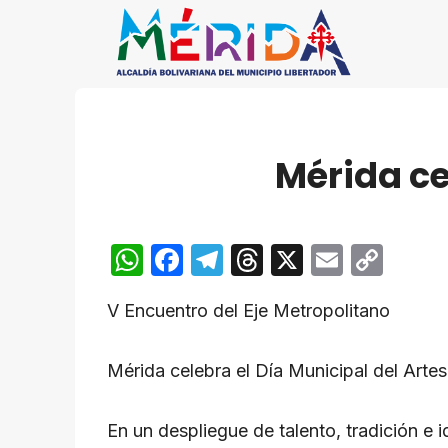
Saltar
al
contenido
Mérida ce
W
F
T
T
X
E
C
h
a
el
hr
m
o
V Encuentro del Eje Metropolitano
at
c
e
e
ail
p
s
e
gr
a
y
Mérida celebra el Día Municipal del Arte
A
b
a
d
Li
p
o
m
s
n
En un despliegue de talento, tradición e 