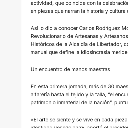
p
o
k
actividad, que coincide con la celebració
k
en piezas que narran la historia y cultura 
Así lo dio a conocer Carlos Rodríguez M
Revolucionario de Artesanas y Artesanos 
Históricos de la Alcaldía de Libertador,
manual que define la idiosincrasia meride
Un encuentro de manos maestras
En esta primera jornada, más de 30 maest
alfarería hasta el tejido y la talla, “el 
patrimonio inmaterial de la nación”, punt
«El arte se siente y se vive en cada pie
identidad venezolana», aportó el presid