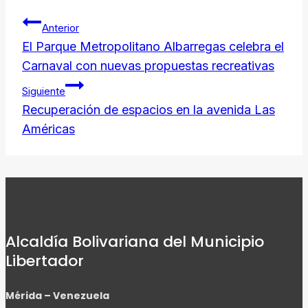
Navegación
Link
Anterior
de
El Parque Metropolitano Albarregas celebra el
Carnaval con nuevas propuestas recreativas
entradas
Siguiente
Recuperación de espacios en la avenida Las
Américas
Alcaldía Bolivariana del Municipio
Libertador
Mérida – Venezuela