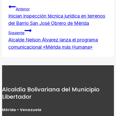
Navegación
Link
Anterior
de
Inician inspección técnica jurídica en terrenos
del Barrio San José Obrero de Mérida
entradas
Siguiente
Alcalde Nelson Álvarez lanza el programa
comunicacional «Mérida más Humana»
Alcaldía Bolivariana del Municipio
Libertador
Mérida – Venezuela