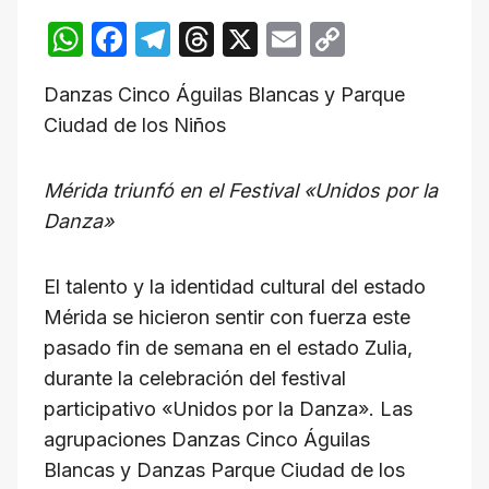
W
F
T
T
X
E
C
h
a
el
hr
m
o
Danzas Cinco Águilas Blancas y Parque
at
c
e
e
ail
p
Ciudad de los Niños
s
e
gr
a
y
A
b
a
d
Li
Mérida triunfó en el Festival «Unidos por la
p
o
m
s
n
Danza»
p
o
k
k
El talento y la identidad cultural del estado
Mérida se hicieron sentir con fuerza este
pasado fin de semana en el estado Zulia,
durante la celebración del festival
participativo «Unidos por la Danza». Las
agrupaciones Danzas Cinco Águilas
Blancas y Danzas Parque Ciudad de los