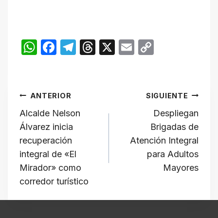
W
F
T
T
X
E
C
h
a
el
hr
m
o
at
c
e
e
ail
p
Navegación
s
e
gr
a
y
ANTERIOR
SIGUIENTE
A
b
a
d
Li
de
Alcalde Nelson
Despliegan
p
o
m
s
n
Álvarez inicia
Brigadas de
p
o
k
entradas
recuperación
Atención Integral
k
integral de «El
para Adultos
Mirador» como
Mayores
corredor turístico