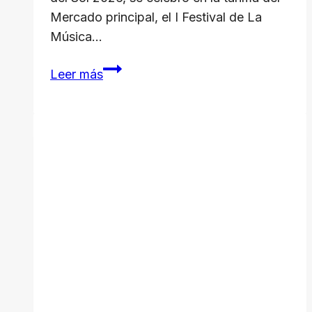
Mercado principal, el I Festival de La
Música…
“La
Leer más
Voz
del
Sol”,
primer
Festival
de
Música
Campesina
se
presentó
luego
del