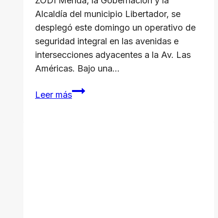
ZODI Mérida, la Gobernación y la
Alcaldía del municipio Libertador, se
desplegó este domingo un operativo de
seguridad integral en las avenidas e
intersecciones adyacentes a la Av. Las
Américas. Bajo una…
Merideños
Leer más
cuentan
con
seguridad
y
civismo
en
los
eventos
feriales