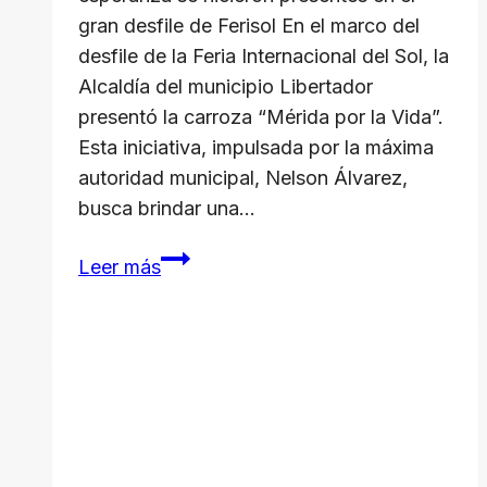
gran desfile de Ferisol En el marco del
desfile de la Feria Internacional del Sol, la
Alcaldía del municipio Libertador
presentó la carroza “Mérida por la Vida”.
Esta iniciativa, impulsada por la máxima
autoridad municipal, Nelson Álvarez,
busca brindar una…
La
Leer más
salud
mental
y
la
esperanza
se
hicieron