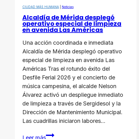
CIUDAD MÁS HUMANA
|
Noticias
Alcaldía de Mérida desplegó
operativo especial de limpieza
en avenida Las Américas
Una acción coordinada e inmediata
Alcaldía de Mérida desplegó operativo
especial de limpieza en avenida Las
Américas Tras el rotundo éxito del
Desfile Ferial 2026 y el concierto de
música campesina, el alcalde Nelson
Álvarez activó un despliegue inmediato
de limpieza a través de Sergidesol y la
Dirección de Mantenimiento Municipal.
Las cuadrillas iniciaron labores…
Alcaldía
Leer más