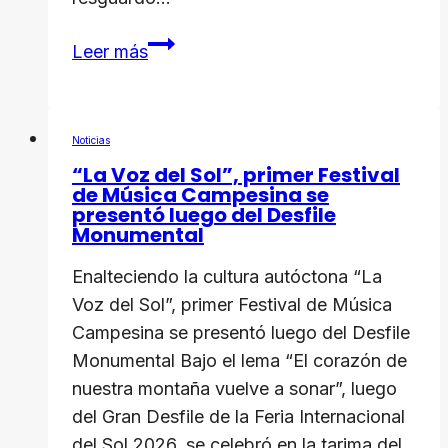
Cmdnna
Leer más
y
Cpnna
garantizan
Noticias
la
“La Voz del Sol”, primer Festival
protección
de Música Campesina se
de
presentó luego del Desfile
Monumental
la
infancia
Enalteciendo la cultura autóctona “La
durante
Voz del Sol”, primer Festival de Música
las
Campesina se presentó luego del Desfile
Ferias
Monumental Bajo el lema “El corazón de
del
nuestra montaña vuelve a sonar”, luego
Sol
del Gran Desfile de la Feria Internacional
2026
del Sol 2026, se celebró en la tarima del