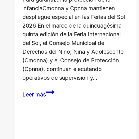
infanciaCmdnna y Cpnna mantienen
despliegue especial en las Ferias del Sol
2026 En el marco de la quincuagésima
quinta edición de la Feria Internacional
del Sol, el Consejo Municipal de
Derechos del Niño, Niña y Adolescente
(Cmdnna) y el Consejo de Protección
(Cpnna), continúan ejecutando
operativos de supervisión y…
Cmdnna
Leer más
y
Cpnna
mantienen
despliegue
especial