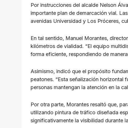
p
o
m
s
n
Por instrucciones del alcalde Nelson Álvar
p
o
k
importante plan de demarcación vial. Las 
k
avenidas Universidad y Los Próceres, cub
En tal sentido, Manuel Morantes, directo
kilómetros de vialidad. “El equipo multidi
forma eficiente, respondiendo de manera d
Asimismo, indicó que el propósito fundam
peatones. “Esta señalización horizontal 
personas mantengan la atención en la calz
Por otra parte, Morantes resaltó que, para
utilizando pintura de tráfico diseñada es
significativamente la visibilidad durante 