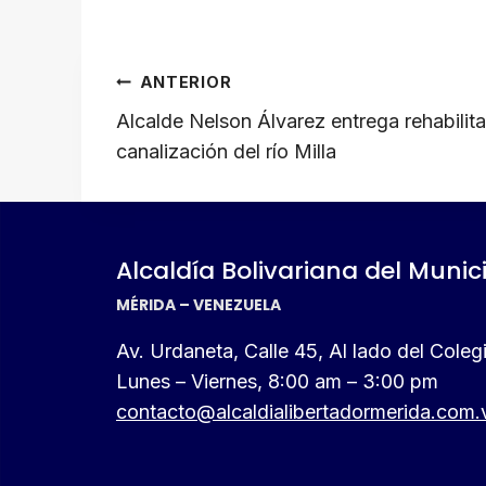
at
c
e
e
ail
p
s
e
gr
a
y
Navegación
ANTERIOR
A
b
a
d
Li
de
p
o
m
s
n
Alcalde Nelson Álvarez entrega rehabilitad
canalización del río Milla
p
o
k
entradas
k
Alcaldía Bolivariana del Munic
MÉRIDA – VENEZUELA
Av. Urdaneta, Calle 45, Al lado del Cole
Lunes – Viernes, 8:00 am – 3:00 pm
contacto@alcaldialibertadormerida.com.