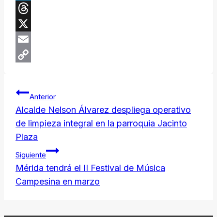
Telegram
Threads
X
Email
Copy
Navegación
Link
Anterior
de
​Alcalde Nelson Álvarez despliega operativo
de limpieza integral en la parroquia Jacinto
entradas
Plaza
Siguiente
Mérida tendrá el II Festival de Música
Campesina en marzo