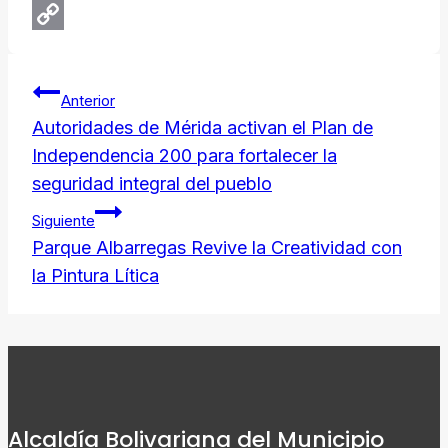
Email
Copy
Navegación
Link
Anterior
de
Autoridades de Mérida activan el Plan de
Independencia 200 para fortalecer la
entradas
seguridad integral del pueblo
Siguiente
Parque Albarregas Revive la Creatividad con
la Pintura Lítica
Alcaldía Bolivariana del Municipio