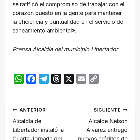
se ratificó el compromiso de trabajar con el
corazón puesto en la gente para mantener
la eficiencia y puntualidad en el servicio de
saneamiento ambiental».
Prensa Alcaldía del municipio Libertador
W
F
T
T
X
E
C
h
a
el
hr
m
o
at
c
e
e
ail
p
Navegación
s
e
gr
a
y
ANTERIOR
SIGUIENTE
A
b
a
d
Li
de
Alcaldía de
Alcalde Nelson
p
o
m
s
n
Libertador instaló la
Álvarez entregó
p
o
k
Cuarta Jornada del
nuevos créditos de