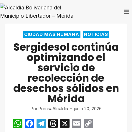
Saltar
al
contenido
CIUDAD MÁS HUMANA
NOTICIAS
Sergidesol continúa
optimizando el
servicio de
recolección de
desechos sólidos en
Mérida
Por
PrensaAlcaldia
junio 20, 2026
W
F
T
T
X
E
C