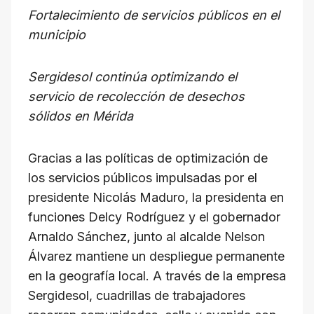
h
a
el
hr
m
o
Fortalecimiento de servicios públicos en el
at
c
e
e
ail
p
municipio
s
e
gr
a
y
A
b
a
d
Li
Sergidesol continúa optimizando el
p
o
m
s
n
servicio de recolección de desechos
p
o
k
sólidos en Mérida
k
Gracias a las políticas de optimización de
los servicios públicos impulsadas por el
presidente Nicolás Maduro, la presidenta en
funciones Delcy Rodríguez y el gobernador
Arnaldo Sánchez, junto al alcalde Nelson
Álvarez mantiene un despliegue permanente
en la geografía local. A través de la empresa
Sergidesol, cuadrillas de trabajadores