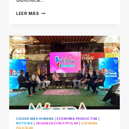
ALCALDÍA
LEER MÁS
ENTREGÓ
CERTIFICADOS
DE
FORMACIÓN
A
EMPRENDEDORES
EN
LIBERTADOR
CIUDAD MÁS HUMANA
|
ECONOMÍA PRODUCTIVA
|
NOTICIAS
|
ORGANIZACIÓN POPULAR
|
SUPREMA
FELICIDAD