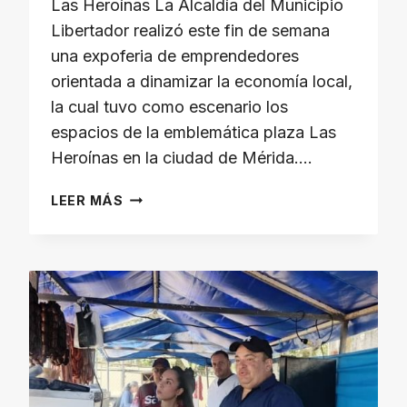
Las Heroínas ​La Alcaldía del Municipio
Libertador realizó este fin de semana
una expoferia de emprendedores
orientada a dinamizar la economía local,
la cual tuvo como escenario los
espacios de la emblemática plaza Las
Heroínas en la ciudad de Mérida….
LEER MÁS
ALCALDÍA
DE
LIBERTADOR
IMPULSA
EXPOFERIA
DE
EMPRENDEDORES
EN
LAS
HEROÍNAS