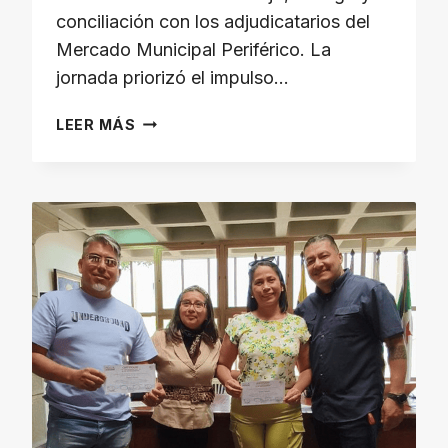
conciliación con los adjudicatarios del
Mercado Municipal Periférico. La
jornada priorizó el impulso…
LEER MÁS
ALCALDÍA
DE
MÉRIDA
CONSOLIDA
ACUERDOS
CON
ADJUDICATARIOS
DEL
MERCADO
PERIFÉRICO