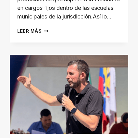
en cargos fijos dentro de las escuelas
municipales de la jurisdicción.Así lo…
ALCALDÍA
LEER MÁS
DE
MÉRIDA
ANUNCIÓ
RESULTADOS
DE
EVALUACIÓN
PARA
LA
TITULARIDAD
DE
DOCENTES
MUNICIPALES