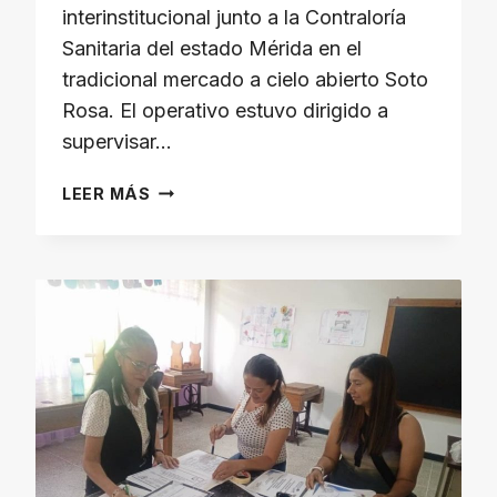
interinstitucional junto a la Contraloría
Sanitaria del estado Mérida en el
tradicional mercado a cielo abierto Soto
Rosa. El operativo estuvo dirigido a
supervisar…
LA
LEER MÁS
ALCALDÍA
DEL
MUNICIPIO
LIBERTADOR
Y
CONTRALORÍA
SANITARIA
INSPECCIONAN
MERCADO
SOTO
ROSA