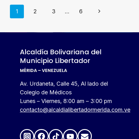
Navegación
RECEPCIÓN
Siguiente
1
2
3
…
6
DE
de
DOCUMENTOS
página
PARA
página
CARGOS
FIJOS
DE
Alcaldía Bolivariana del
SU
Municipio Libertador
PERSONAL
MÉRIDA – VENEZUELA
Av. Urdaneta, Calle 45, Al lado del
Colegio de Médicos
Lunes – Viernes, 8:00 am – 3:00 pm
contacto@alcaldialibertadormerida.com.ve