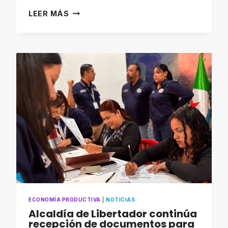
ALCALDE
LEER MÁS
NELSON
ÁLVAREZ
ENTREGA
MÁS
DE
13
MILLONES
DE
BOLÍVARES
EN
MICROCRÉDITOS
Y
MATERIALES
DE
CONSTRUCCIÓN
ECONOMÍA PRODUCTIVA
|
NOTICIAS
Alcaldía de Libertador continúa
recepción de documentos para