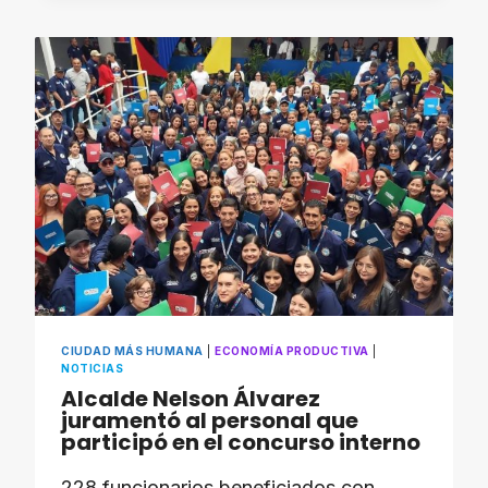
CONDUJO
LA
8.ª
EDICIÓN
DEL
PROGRAMA
«MÉRIDA
MÁS
HUMANA»
CIUDAD MÁS HUMANA
|
ECONOMÍA PRODUCTIVA
|
NOTICIAS
​Alcalde Nelson Álvarez
juramentó al personal que
participó en el concurso interno
228 funcionarios beneficiados con