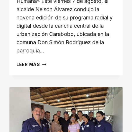
Humana» Este viernes 7 de agosto, el
alcalde Nelson Álvarez condujo la
novena edición de su programa radial y
digital desde la cancha central de la
urbanización Carabobo, ubicada en la
comuna Don Simón Rodríguez de la
parroquia…
EL
LEER MÁS
ALCALDE
NELSON
ÁLVAREZ
REALIZÓ
LA
NOVENA
EDICIÓN
DEL
PROGRAMA
«MÉRIDA