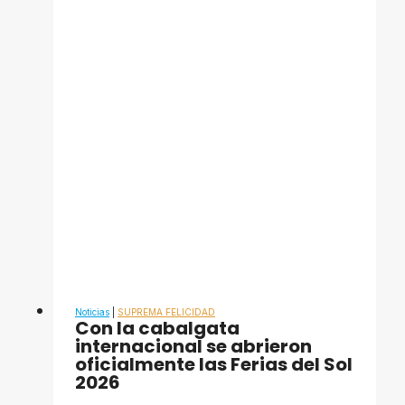
triunfó
en
las
Ferias
del
Sol
2026
Noticias
|
SUPREMA FELICIDAD
Con la cabalgata
internacional se abrieron
oficialmente las Ferias del Sol
2026