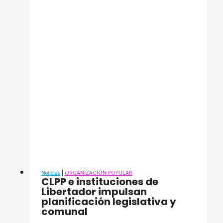
acompañó
las
festividades
de
la
Candelaria
en
El
Valle
Noticias
|
ORGANIZACIÓN POPULAR
​CLPP e instituciones de
Libertador impulsan
planificación legislativa y
comunal