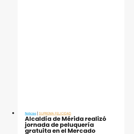
es
capacitado
en
protección
de
infantes
Noticias
|
SUPREMA FELICIDAD
Alcaldía de Mérida realizó
jornada de peluquería
gratuita en el Mercado