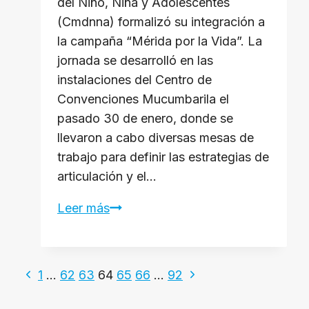
del Niño, Niña y Adolescentes
(Cmdnna) formalizó su integración a
la campaña “Mérida por la Vida”. La
jornada se desarrolló en las
instalaciones del Centro de
Convenciones Mucumbarila el
pasado 30 de enero, donde se
llevaron a cabo diversas mesas de
trabajo para definir las estrategias de
articulación y el…
El
Leer más
Cmdnna
se
Navegación
suma
Página
Siguiente
1
…
62
63
64
65
66
…
92
a
anterior
página
la