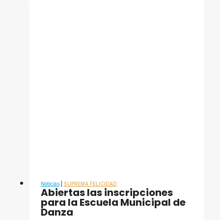
realizó
jornada
de
peluquería
gratuita
en
el
Mercado
Periférico
Noticias
|
SUPREMA FELICIDAD
Abiertas las inscripciones
para la Escuela Municipal de
Danza