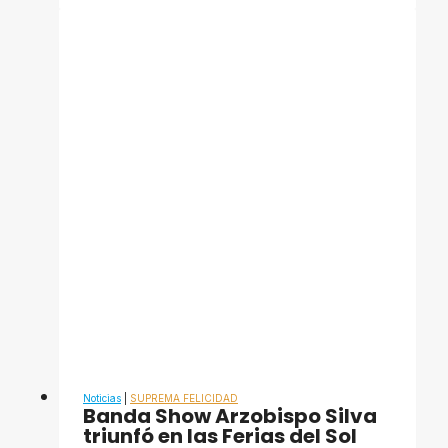
e
instituciones
de
Libertador
impulsan
planificación
legislativa
y
comunal
Noticias
|
SUPREMA FELICIDAD
Banda Show Arzobispo Silva
triunfó en las Ferias del Sol