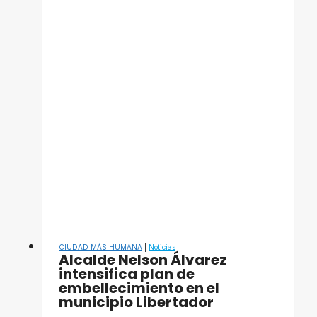
la
Escuela
Municipal
de
Danza
CIUDAD MÁS HUMANA
|
Noticias
​Alcalde Nelson Álvarez
intensifica plan de
embellecimiento en el
municipio Libertador