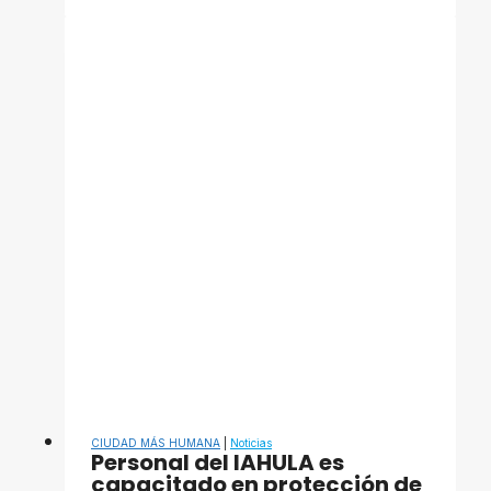
operativo
de
protección
durante
festividades
de
la
Virgen
de
la
Candelaria
CIUDAD MÁS HUMANA
|
Noticias
Personal del IAHULA es
capacitado en protección de