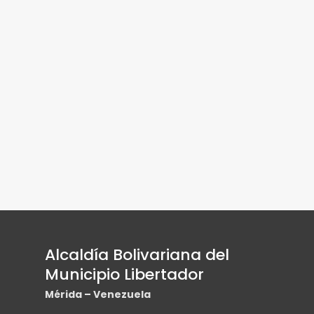
de
campaña
página
“Mérida
por
la
Vida”
para
fortalecer
el
bienestar
de
infancias
y
juventudes
Alcaldía Bolivariana del
Municipio Libertador
Mérida – Venezuela