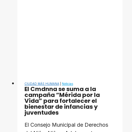
oficialmente
las
Ferias
del
Sol
2026
CIUDAD MÁS HUMANA
|
Noticias
El Cmdnna se suma a la
campaña “Mérida por la
Vida” para fortalecer el
bienestar de infancias y
juventudes
El Consejo Municipal de Derechos