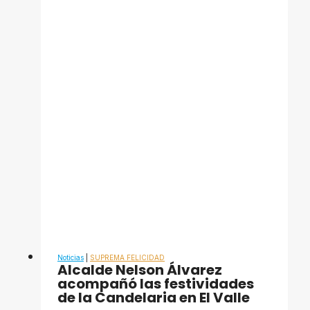
Álvarez
intensifica
plan
de
embellecimiento
en
el
municipio
Libertador
Noticias
|
SUPREMA FELICIDAD
Alcalde ​Nelson Álvarez
acompañó las festividades
de la Candelaria en El Valle