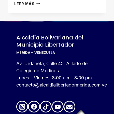
NELSON
LEER MÁS
ÁLVAREZ:
LA
NAVIDAD
SE
EXTIENDE
Alcaldía Bolivariana del
POR
Municipio Libertador
EL
MUNICIPIO
MÉRIDA – VENEZUELA
LIBERTADOR
Av. Urdaneta, Calle 45, Al lado del
Colegio de Médicos
Lunes – Viernes, 8:00 am – 3:00 pm
contacto@alcaldialibertadormerida.com.ve