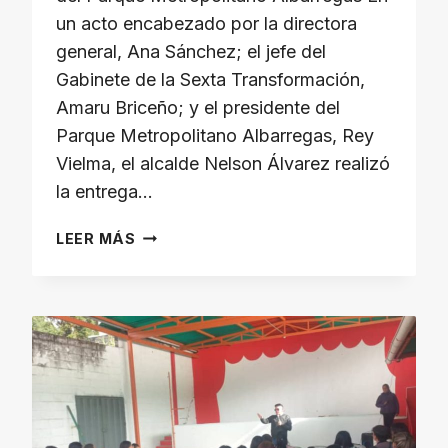
un acto encabezado por la directora
general, Ana Sánchez; el jefe del
Gabinete de la Sexta Transformación,
Amaru Briceño; y el presidente del
Parque Metropolitano Albarregas, Rey
Vielma, el alcalde Nelson Álvarez realizó
la entrega…
LA
LEER MÁS
ALCALDÍA
DEL
MUNICIPIO
LIBERTADOR
HACE
ENTREGA
DE
UNIFORMES
Y