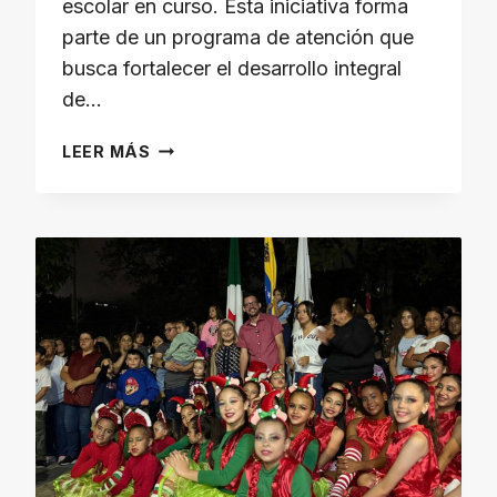
escolar en curso. Esta iniciativa forma
parte de un programa de atención que
busca fortalecer el desarrollo integral
de…
EL
LEER MÁS
CMDNNA
IMPULSA
CICLO
DE
FORMACIÓN
Y
VALORES
EN
INSTITUCIONES
EDUCATIVAS
DE
LA
PARROQUIA