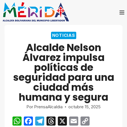
Saltar
al
contenido
NOTICIAS
Alcalde Nelson
Álvarez impulsa
políticas de
seguridad para una
ciudad más
humana y segura
Por
PrensaAlcaldia
octubre 15, 2025
W
F
T
T
X
E
C