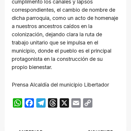
cumplimento los canales y lapsos
correspondientes, el cambio de nombre de
dicha parroquia, como un acto de homenaje
a nuestros ancestros caídos en la
colonización, dejando clara la ruta de
trabajo unitario que se impulsa en el
municipio, donde el pueblo es el principal
protagonista en la construcción de su
propio bienestar.
Prensa Alcaldía del municipio Libertador
W
F
T
T
X
E
C
h
a
el
hr
m
o
at
c
e
e
ail
p
s
e
gr
a
y