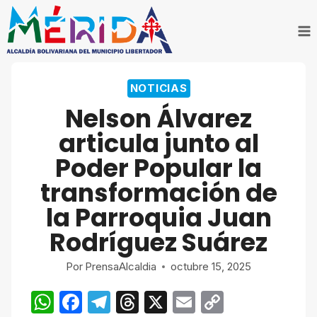
Saltar
al
contenido
NOTICIAS
Nelson Álvarez
articula junto al
Poder Popular la
transformación de
la Parroquia Juan
Rodríguez Suárez
Por
PrensaAlcaldia
octubre 15, 2025
W
F
T
T
X
E
C