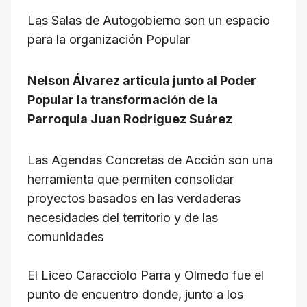
h
a
el
hr
m
o
Las Salas de Autogobierno son un espacio
at
c
e
e
ail
p
para la organización Popular
s
e
gr
a
y
A
b
a
d
Li
Nelson Álvarez articula junto al Poder
p
o
m
s
n
Popular la transformación de la
p
o
k
Parroquia Juan Rodríguez Suárez
k
Las Agendas Concretas de Acción son una
herramienta que permiten consolidar
proyectos basados en las verdaderas
necesidades del territorio y de las
comunidades
El Liceo Caracciolo Parra y Olmedo fue el
punto de encuentro donde, junto a los