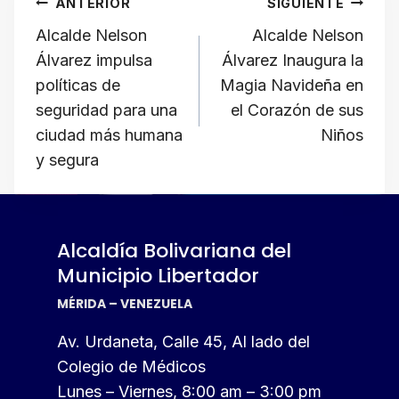
Navegación
ANTERIOR
SIGUIENTE
A
b
a
d
Li
de
Alcalde Nelson
Alcalde Nelson
p
o
m
s
n
Álvarez impulsa
Álvarez Inaugura la
p
o
k
entradas
políticas de
Magia Navideña en
k
seguridad para una
el Corazón de sus
ciudad más humana
Niños
y segura
Alcaldía Bolivariana del
Municipio Libertador
MÉRIDA – VENEZUELA
Av. Urdaneta, Calle 45, Al lado del
Colegio de Médicos
Lunes – Viernes, 8:00 am – 3:00 pm