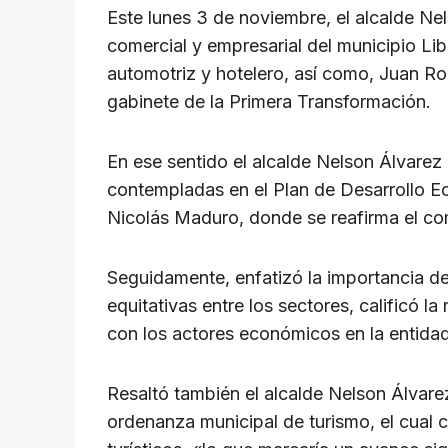
p
o
m
s
n
Este lunes 3 de noviembre, el alcalde Ne
p
o
k
comercial y empresarial del municipio Lib
k
automotriz y hotelero, así como, Juan Ro
gabinete de la Primera Transformación.
En ese sentido el alcalde Nelson Álvarez 
contempladas en el Plan de Desarrollo E
Nicolás Maduro, donde se reafirma el c
Seguidamente, enfatizó la importancia de
equitativas entre los sectores, calificó 
con los actores económicos en la entid
Resaltó también el alcalde Nelson Álvare
ordenanza municipal de turismo, el cual c