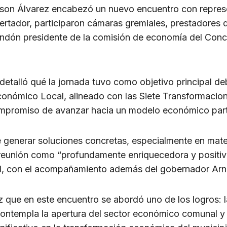
lson Álvarez encabezó un nuevo encuentro con represen
ertador, participaron cámaras gremiales, prestadores d
ndón presidente de la comisión de economía del Conce
detalló qué la jornada tuvo como objetivo principal de
conómico Local, alineado con las Siete Transformacio
ompromiso de avanzar hacia un modelo económico part
 generar soluciones concretas, especialmente en materi
la reunión como “profundamente enriquecedora y positiva
ad, con el acompañamiento además del gobernador Arn
z que en este encuentro se abordó uno de los logros: l
ontempla la apertura del sector económico comunal y el