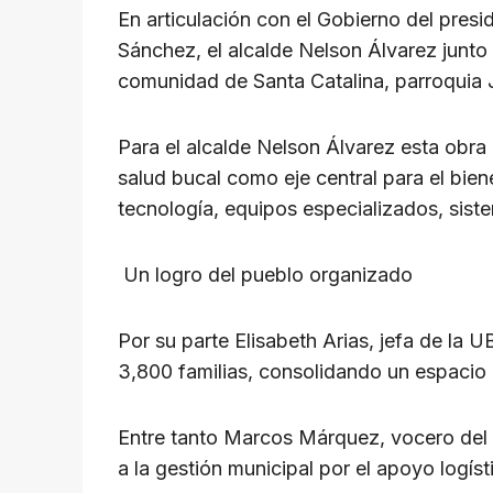
p
o
m
s
n
En articulación con el Gobierno del pre
p
o
k
Sánchez, el alcalde Nelson Álvarez junto
k
comunidad de Santa Catalina, parroquia J
Para el alcalde Nelson Álvarez esta obra 
salud bucal como eje central para el biene
tecnología, equipos especializados, siste
Un logro del pueblo organizado
Por su parte Elisabeth Arias, jefa de la
3,800 familias, consolidando un espacio 
Entre tanto Marcos Márquez, vocero del 
a la gestión municipal por el apoyo logíst