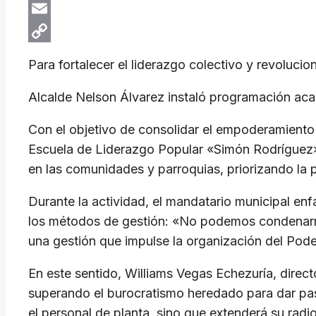
X
Email
Copy
Para fortalecer el liderazgo colectivo y revolucio
Link
Alcalde Nelson Álvarez instaló programación ac
Con el objetivo de consolidar el empoderamiento 
Escuela de Liderazgo Popular «Simón Rodríguez».
en las comunidades y parroquias, priorizando la p
Durante la actividad, el mandatario municipal en
los métodos de gestión: «No podemos condenarno
una gestión que impulse la organización del Pod
En este sentido, Williams Vegas Echezuría, direct
superando el burocratismo heredado para dar paso
el personal de planta, sino que extenderá su radi