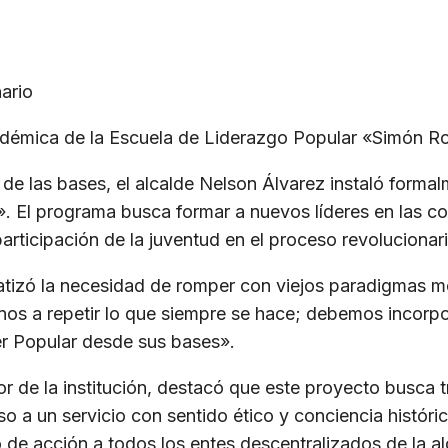
nario
adémica de la Escuela de Liderazgo Popular «Simón R
de las bases, el alcalde Nelson Álvarez instaló form
 El programa busca formar a nuevos líderes en las com
articipación de la juventud en el proceso revolucionari
fatizó la necesidad de romper con viejos paradigmas me
s a repetir lo que siempre se hace; debemos incorpo
er Popular desde sus bases».
or de la institución, destacó que este proyecto busca t
 a un servicio con sentido ético y conciencia históri
o de acción a todos los entes descentralizados de la al