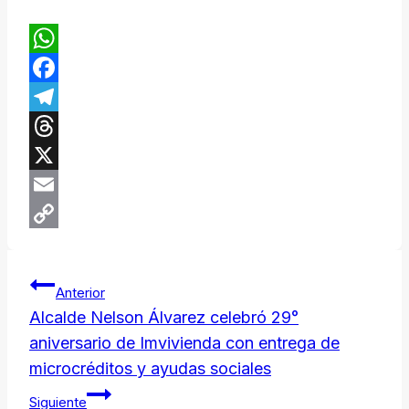
WhatsApp
Facebook
Telegram
Threads
X
Email
Copy
Navegación
Link
Anterior
de
Alcalde Nelson Álvarez celebró 29°
aniversario de Imvivienda con entrega de
entradas
microcréditos y ayudas sociales
Siguiente